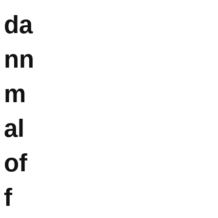
da
nn
m
al
of
f