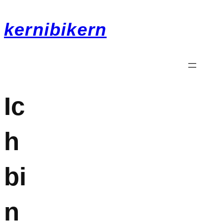
kernibikern
Ic
h
bi
n