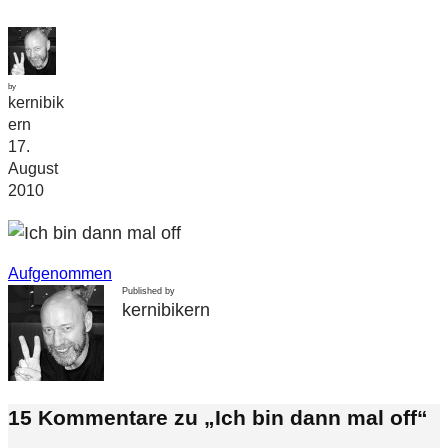
by
kernibik
ern
17.
August
2010
Aufgenommen
Published by
kernibikern
15 Kommentare zu „Ich bin dann mal off“