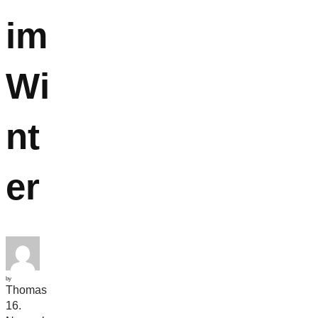
im
Wi
nt
er
by
Thomas
16.