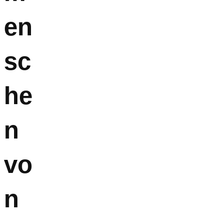
en
sc
he
n
vo
n