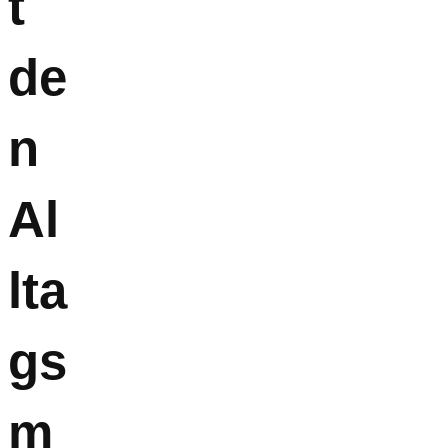
t
de
n
Al
lta
gs
m