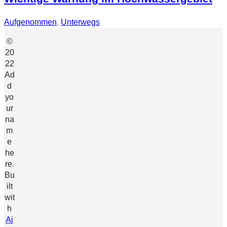
Aufgenommen
, 
Unterwegs
©
20
22
Ad
d
yo
ur
na
m
e
he
re.
Bu
ilt
wit
h
Ai