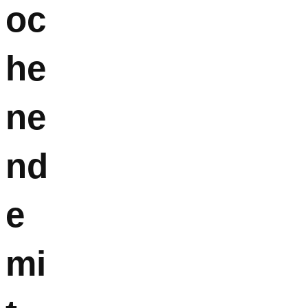
oc
he
ne
nd
e
mi