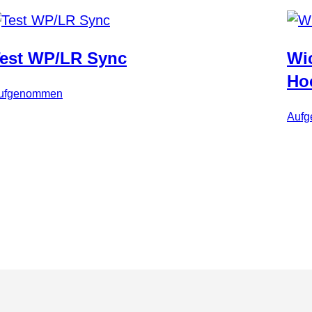
est WP/LR Sync
Wi
Ho
ufgenommen
Auf