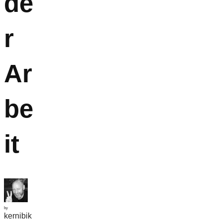
de
r
Ar
be
it
by
kernibik