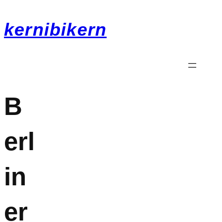
kernibikern
B
erl
in
er