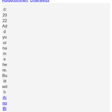
Aufgenommen
, 
Unterwegs
©
20
22
Ad
d
yo
ur
na
m
e
he
re.
Bu
ilt
wit
h
Ai
no
Bl