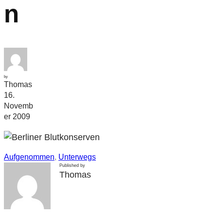
n
by
Thomas
16.
Novemb
er 2009
Aufgenommen
, 
Unterwegs
Published by
Thomas